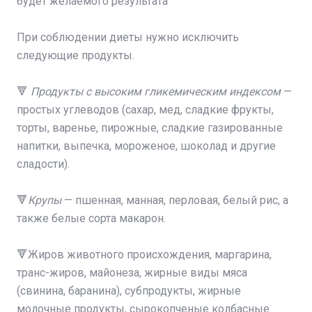
будет желаемого результата
⠀
При соблюдении диеты нужно исключить
следующие продукты.
⠀
🔻
Продукты с высоким гликемическим индексом
—
простых углеводов (сахар, мед, сладкие фрукты,
торты, варенье, пирожные, сладкие газированные
напитки, выпечка, мороженое, шоколад и другие
сладости).
⠀
🔻
Крупы
— пшенная, манная, перловая, белый рис, а
также белые сорта макарон.
⠀
🔻Жиров животного происхождения, маргарина,
транс-жиров, майонеза, жирные виды мяса
(свинина, баранина), субпродукты, жирные
молочные продукты, сырокопченые колбасные