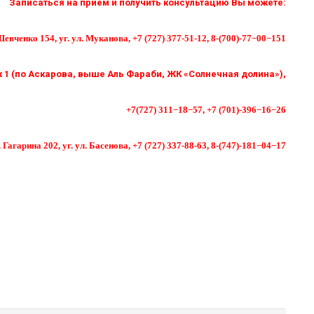
Записаться на прием и получить консультацию Вы можете:
Шевченко 154, уг. ул. Муканова, +7 (727) 377-51-12, 8-(700)-77−00−151
к 1 (по Аскарова, выше Аль Фараби, ЖК «Солнечная долина»),
+7(727) 311−18−57, +7 (701)-396−16−26
. Гагарина 202, уг. ул. Басенова, +7 (727) 337-88-63, 8-(747)-181−04−17